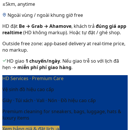
≤5km, anytime
Ngoài vùng / ngoài khung giờ free
HD đặt
Be → Grab → Ahamove
, khách trả
đúng giá app
realtime
(HD không markup). Hoặc tự đặt / ghé shop.
Outside free zone: app-based delivery at real-time price,
no markup.
HD giao
1 chuyến/ngày
. Nếu giao trễ so với lịch đã
hẹn →
miễn phí phí giao hàng
.
HD Services · Premium Care
Vệ sinh đồ hiệu cao cấp
Giày · Túi xách · Vali · Nón · Đồ hiệu cao cấp
Premium cleaning for sneakers, bags, luggage, hats &
luxury items
Xem bảng giá & đặt lịch →