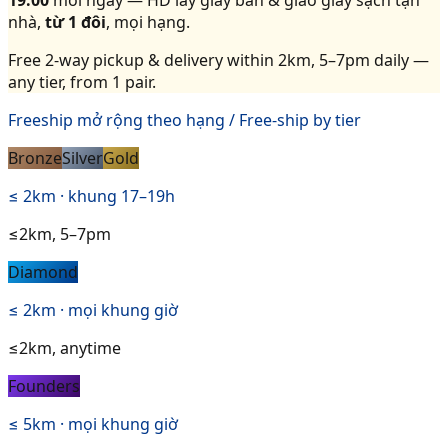
19:00
mỗi ngày — HD lấy giày bẩn & giao giày sạch tận
nhà,
từ 1 đôi
, mọi hạng.
Free 2-way pickup & delivery within 2km, 5–7pm daily —
any tier, from 1 pair.
Freeship mở rộng theo hạng / Free-ship by tier
Bronze
Silver
Gold
≤ 2km · khung 17–19h
≤2km, 5–7pm
Diamond
≤ 2km · mọi khung giờ
≤2km, anytime
Founders
≤ 5km · mọi khung giờ