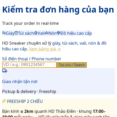
Kiểm tra đơn hàng của bạn
Track your order in real-time
Giày
Túi xách
Vali
Nón
Đồ hiệu cao cấp
HD Sneaker chuyên xử lý
giày, túi xách, vali, nón & đồ
hiệu cao cấp
.
Xem bảng giá →
Số điện thoại / Phone number
Tra cứu / Search
Giao nhận tận nơi
Pickup & delivery · Freeship
FREESHIP 2 CHIỀU
Bán kính
≤ 2km
quanh HD Thảo Điền · khung
17:00–