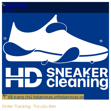
0908534106
28 Thảo Điền, TP.HCM
Zalo
Về trang chủ hdservices.vn
hdservices.vn
Order Tracking · Tra cứu đơn